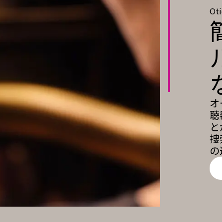
Ot
オ
聴
と
捜
の