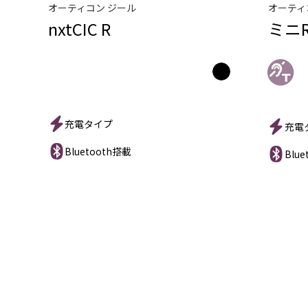
オーティコン ジール
オーティ
nxtCIC R
ミニR
充電タイプ
充電
Bluetooth搭載
Blu