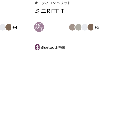
オーティコン ベリット
ミニRITE T
+4
+5
Bluetooth搭載