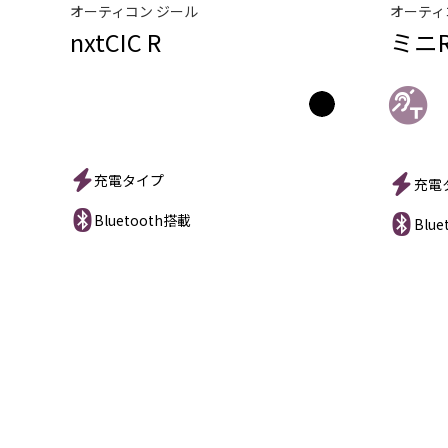
オーティコン ジール
オーティ
nxtCIC R
ミニR
充電タイプ
充電
Bluetooth搭載
Blu