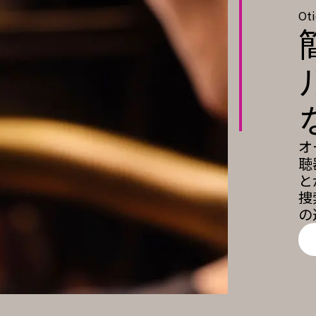
Ot
オ
聴
と
捜
の