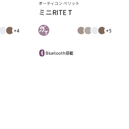
オーティコン ベリット
ミニRITE T
+4
+5
Bluetooth搭載