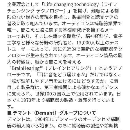
企業理念として「Life-changing technology（ライフ
チェンジング テクノロジー）」を掲げ、難聴による制
限のない世界の実現を目指し、製品開発と聴覚ケアの
普及に取り組んでいます。オーティコンは補聴器業界で
唯一、聞こえと脳に関する基礎研究所を擁するメー
カーであり、そこに在籍する聴覚学、脳神経科学、電子
工学など様々な分野の研究者と、13,000人以上のテス
トユーザーによって、常に先進的で革新的な補聴器テク
ノロジーが生み出されています。オーティコン製品の最
大の特徴は、脳から聞こえを考える
「BrainHearing™（ブレインヒアリング）」というアプ
ローチです。「耳に音をどう届けるか」だけではなく、
「脳が理解しやすい音を届けるにはどうするか」に着
目した製品群は、第三者機関による確かなエビデンス
に支えられ、世界100カ国以上で使用されています。日
本でも1973年より補聴器の製造・販売を行っていま
す。
■ デマント（Demant）グループについて
デマントは、1904年にデンマークのオーデンセで補聴
器の輸入商から始まり、のちに補聴器の製造や診断機