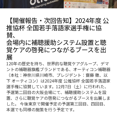
【開催報告・次回告知】2024年度 公
推協杯 全国若手落語家選手権に協
賛、
会場内に補聴援助システム設置と聴
覚ケアの啓発につながるブースを出
展
120年の歴史を持ち、世界的な聴覚ケアグループ、デマ
ントの補聴器旗艦ブランドである、オーティコン補聴器
（本社：神奈川県川崎市、プレジデント：齋藤 徹、以
下 オーティコン）は2024年度 公推協杯 全国若手落語家
選手権に協賛しています。12月7日（土）に行われた、
予選第二回目の大阪会場にて、補聴援助システムを設
置、さらに聴覚ケアの啓発につながるブースを出展しま
した。 今後東京で開催予定の予選第三回目、四回目、
本選でも同様の施策を行う予定です。