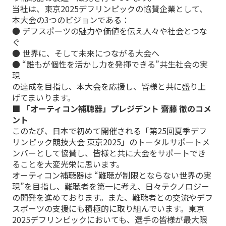
当社は、東京2025デフリンピックの協賛企業として、
本大会の3つのビジョンである：
● デフスポーツの魅力や価値を伝え人々や社会とつな
ぐ
● 世界に、そして未来につながる大会へ
● “誰もが個性を活かし力を発揮できる”共生社会の実
現
の達成を目指し、本大会を応援し、皆様と共に盛り上
げてまいります。
■ 「オーティコン補聴器」プレジデント 齋藤 徹のコメ
ント
このたび、日本で初めて開催される「第25回夏季デフ
リンピック競技大会 東京2025」のトータルサポートメ
ンバーとして協賛し、皆様と共に大会をサポートでき
ることを大変光栄に思います。
オーティコン補聴器は “難聴が制限とならない世界の実
現”を目指し、難聴者を第一に考え、日々テクノロジー
の開発を進めております。また、難聴者との交流やデフ
スポーツの支援にも積極的に取り組んでいます。東京
2025デフリンピックにおいても、選手の皆様が最大限