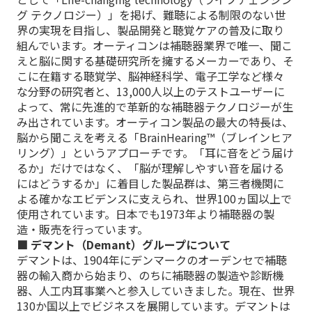
グ テクノロジー）」を掲げ、難聴による制限のない世
界の実現を目指し、製品開発と聴覚ケアの普及に取り
組んでいます。オーティコンは補聴器業界で唯一、聞こ
えと脳に関する基礎研究所を擁するメーカーであり、そ
こに在籍する聴覚学、脳神経科学、電子工学など様々
な分野の研究者と、13,000人以上のテストユーザーに
よって、常に先進的で革新的な補聴器テクノロジーが生
み出されています。オーティコン製品の最大の特長は、
脳から聞こえを考える「BrainHearing™（ブレインヒア
リング）」というアプローチです。「耳に音をどう届け
るか」だけではなく、「脳が理解しやすい音を届ける
にはどうするか」に着目した製品群は、第三者機関に
よる確かなエビデンスに支えられ、世界100ヵ国以上で
使用されています。日本でも1973年より補聴器の製
造・販売を行っています。
■ デマント（Demant）グループについて
デマントは、1904年にデンマークのオーデンセで補聴
器の輸入商から始まり、のちに補聴器の製造や診断機
器、人工内耳事業へと参入していきました。現在、世界
130か国以上でビジネスを展開しています。デマントは