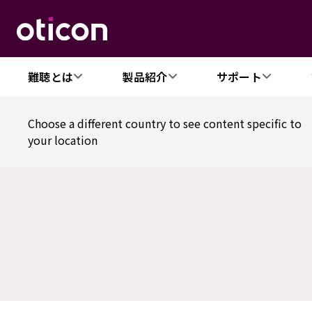
難聴とは
製品紹介
サポート
Choose a different country to see content specific to
your location