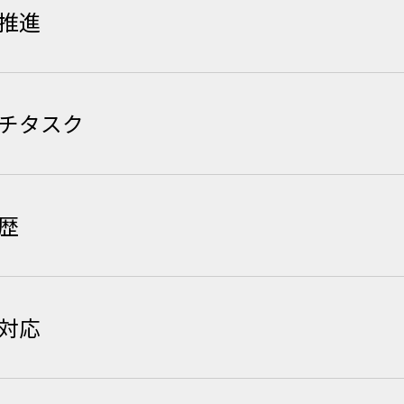
推進
ルチタスク
歴
対応