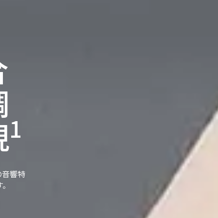
合
調
1
現
耳の音響特
す。