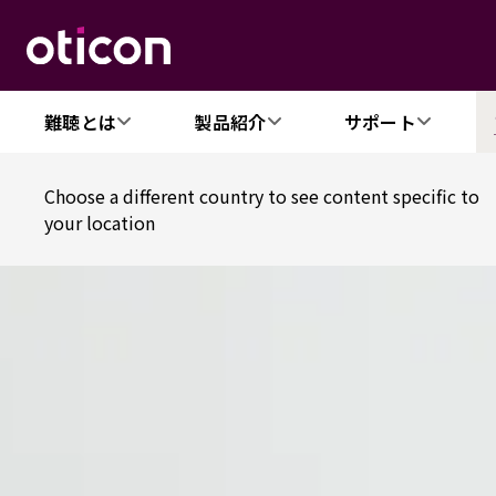
難聴とは
製品紹介
サポート
Choose a different country to see content specific to
your location