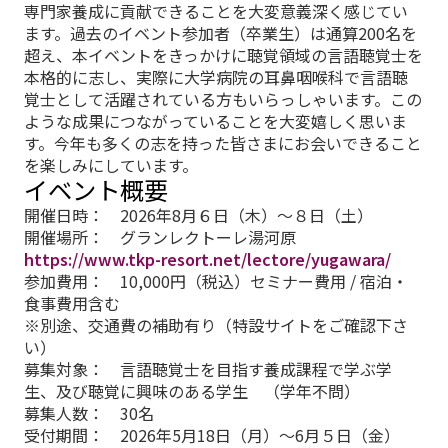
専門家養成に貢献できることを大変意義深く感じてい
ます。過去のイベント参加者（卒業生）は通算200名を
超え、本イベントをきっかけに聴覚領域の言語聴覚士を
本格的に志し、実際に大学病院の耳鼻咽喉科で言語聴
覚士として活躍されている方もいらっしゃいます。この
ような成果につながっていることを大変嬉しく思いま
す。今年も多くの志を持った皆さまにお会いできること
を楽しみにしています。
イベント概要
開催日時： 2026年8月６日（木）～８日（土）
開催場所： グランレクトーレ湯河原
https://www.tkp-resort.net/lectore/yugawara/
参加費用： 10,000円（税込）セミナー費用 / 宿泊・
食事費用含む
※別途、交通費の補助有り（特設サイトをご確認下さ
い）
募集対象： 言語聴覚士を目指す養成課程で学ぶ学
生、及び聴覚に興味のある学生 （学年不問）
募集人数： 30名
受付期間： 2026年5月18日（月）～6月５日（金）