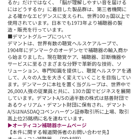
るか」だけではなく、「脳が理解しやすい音を届ける
にはどうするか」に着目した製品群は、第三者機関に
よる確かなエビデンスに支えられ、世界100ヵ国以上で
使用されています。日本でも1973年より補聴器の製
造・販売を行っています。
■デマントグループについて
デマントは、世界有数の聴覚ヘルスケアループで、
1904年にデンマークのオーデンセで補聴器の輸入商か
ら始まりました。現在聴覚ケア、補聴器、診断機器や
サービスに至るさまざまな分野で革新的な技術、ソ
リューション、専門知識を提供し、聴覚ヘルスケアを通
して、人々の人生を大きく変えていくことを目指してい
ます。デンマークに本社を置く当グループは、世界中で
26,000人強の従業員と共に、130カ国でビジネスを展開
しています。デマントA/Sの過半数の株式は慈善財団で
あるウィリアム・デマント財団に保有され、デマント
A/SはNASDAQコペンハーゲン証券取引所に上場、取引
高上位25銘柄に名を連ねています。
▶オーティコン補聴器ホームページ
【本件に関する報道関係者のお問い合わせ先】
オーティコン補聴器 （PR:村田）