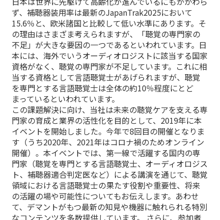
日本は世界に先駆けて高齢化が進んでいるにもかかわら
ず、補聴器装用率は最新のJapanTrak2025において
15.6％と、欧米諸国と比較して低い水準にあります。そ
の理由はさまざま考えられますが、「聴覚の専門家の
不足」が大きな要因の一つであるといわれています。日
本には、海外でいうオーディオロジストに該当する国家
資格がなく、聴覚の専門家が不足しています。これに相
当する資格として言語聴覚士があげられますが、聴覚
を専門とする言語聴覚士は全体の約10％程度にとど
まっているといわれています。
この課題解決に向け、当社は未来の聴覚ケアを支える専
門家の育成と業界の活性化を目的として、2019年に本
イベントを開始しました。今年で8回目の開催となりま
す（うち2020年、2021年はコロナ禍のためオンライン
開催）。本イベントでは、第一線で活躍する国内の専
門家（聴覚を専門とする言語聴覚士、オーディオロジス
ト、補聴器適合判定医など）による講演を通じて、聴覚
領域における言語聴覚士の果たす役割や重要性、将来
の活躍の場や可能性についてもお伝えします。あわせ
て、デマントがもつ最新の知見や機器に触れられる特別
なコンテンツを多数提供しています。 さらに、参加者