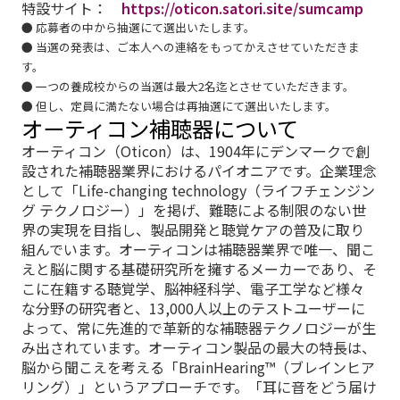
特設サイト：
https://oticon.satori.site/sumcamp
● 応募者の中から抽選にて選出いたします。
● 当選の発表は、ご本人への連絡をもってかえさせていただきま
す。
● 一つの養成校からの当選は最大2名迄とさせていただきます。
● 但し、定員に満たない場合は再抽選にて選出いたします。
オーティコン補聴器について
オーティコン（Oticon）は、1904年にデンマークで創
設された補聴器業界におけるパイオニアです。企業理念
として「Life-changing technology（ライフチェンジン
グ テクノロジー）」を掲げ、難聴による制限のない世
界の実現を目指し、製品開発と聴覚ケアの普及に取り
組んでいます。オーティコンは補聴器業界で唯一、聞こ
えと脳に関する基礎研究所を擁するメーカーであり、そ
こに在籍する聴覚学、脳神経科学、電子工学など様々
な分野の研究者と、13,000人以上のテストユーザーに
よって、常に先進的で革新的な補聴器テクノロジーが生
み出されています。オーティコン製品の最大の特長は、
脳から聞こえを考える「BrainHearing™（ブレインヒア
リング）」というアプローチです。「耳に音をどう届け