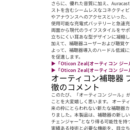
さらに、優れた音質に加え、Auraca
ストを含むシームレスなコネクティビ
やアナウンスへのアクセスといった、
使用可能な充電式バッテリーと急速充
両面から現代のライフスタイルをサポ
立ちにくい耳あな型デザインに凝縮し
加えて、補聴器ユーザーおよび聴覚ケ
よって、補聴器導入のハードル低減に
を促進します。
▶「Oticon Zeal(オーティコン 
▶「Oticon Zeal(オーティコン 
オーティコン補聴器 
徹のコメント
このたび、「オーティコン ジール」がRed 
ことを大変嬉しく思います。 オーテ
来の枠にとらわれない新たな補聴器カ
りました。本製品は、補聴器の新しい
チェンジャー”となり得る可能性を持
実績ある技術と必要な機能を、目立ち