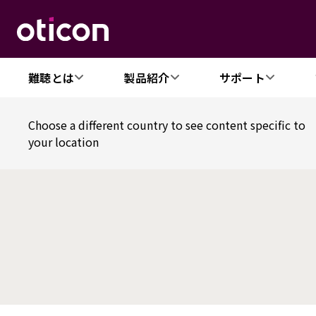
難聴とは
製品紹介
サポート
Choose a different country to see content specific to
your location