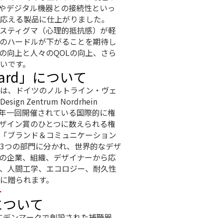
術やデジタル機器との接続性といっ
応える製品に仕上がりました。
スティグマ（心理的抵抗感）が軽
のハードルが下がることを期待し
の向上と人々のQOLの向上、さら
いです。
 Award」について
は、ドイツのノルトライン・ヴェ
 Zentrum Nordrhein
より毎年一回開催されている国際的に権
ザイン賞のひとつに数えられる権
「ブランド＆コミュニケーション
3つの部門に分かれ、世界的なデザ
の企業、組織、デザイナーから応
、人間工学、エコロジー、耐久性
に贈られます。
ト
について
4年にデンマークで創設された補聴器