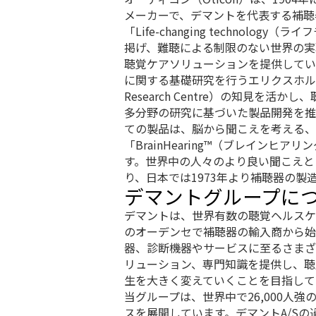
メーカーで、デマントを代表する補聴
「Life-changing technolo
掲げ、難聴による制限のない世界の実
聴覚ケアソリューションを提供してい
に関する基礎研究を行うエリクスホルム研
Research Centre）の知見を
多分野の研究に基づいた製品開発を推
ての製品は、脳から聞こえを考える、
「BrainHearing™（ブレインヒ
す。世界中の人々のより良い聞こえと
り、日本では1973年より補聴器の製
デマントグループに
デマントは、世界有数の聴覚ヘルスケ
のオーデンセで補聴器の輸入商から始
器、診断機器やサービスに至るさまざ
リューション、専門知識を提供し、聴
生を大きく変えていくことを目指して
当グループは、世界中で26,000人強
スを展開しています。デマントA/S