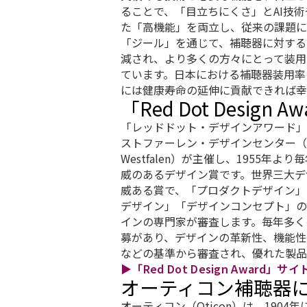
ることで、「目立ちにくさ」とAI技
た「高機能」を両立し、従来の課題に
「ジール」を通じて、補聴器に対する
減され、より多くの方々にとって装用
ています。日本における補聴器装用率
には健康寿命の延伸に貢献できれば幸
「Red Dot Design
「レッドドット・デザインアワード」
ストファーレン・デザインセンター（Design
Westfalen）が主催し、1955年
威のあるデザイン賞です。世界三大デ
威ある賞で、「プロダクトデザイン」
デザイン」「デザインコンセプト」の
インの専門家が審査します。毎年多く
募があり、デザインの革新性、機能性
などの基準から審査され、優れた製品
▶「Red Dot Design Award」サイ
オーティコン補聴器
オーティコン（Oticon）は、190