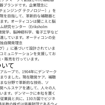
器ブランドです。企業理念に
gy（ライフチェンジング テクノロジー）」を
現を目指して、革新的な補聴器と
ます。オーティコンは聞こえと脳
究センター（Eriksholm
活かし、聴覚学、脳神経科学、電子工学など
進しています。オーティコンの全
独自開発理念
アリング）」に基づいて設計されていま
コミュニケーションを支援してお
造・販売を行っています。
ついて
アループで、1904年にデンマーク
まりました。現在聴覚ケア、補聴
まな分野で革新的な技術、ソ
覚ヘルスケアを通して、人々の人
います。デンマークに本社を置く
の従業員と共に、130カ国でビジネ
の過半数の株式は慈善財団であるウィ