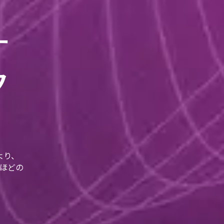
す
ク
より、
ほどの