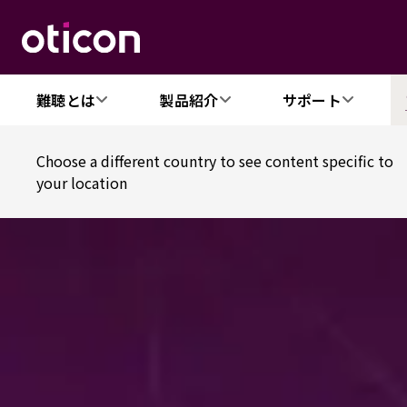
難聴とは
製品紹介
サポート
Choose a different country to see content specific to
your location