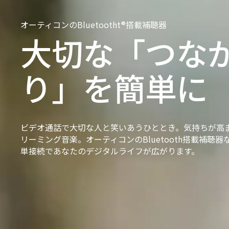
オーティコンのBluetootht®搭載補聴器
大切な「つな
り」を簡単に
ビデオ通話で大切な人と笑いあうひととき。気持ちが高
リーミング音楽。オーティコンのBluetooth搭載補聴器
単接続であなたのデジタルライフが広がります。