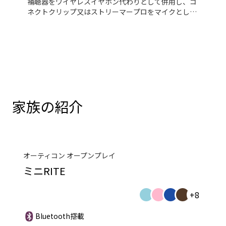
補聴器をワイヤレスイヤホン代わりとして併用し、コ
ネクトクリップ又はストリーマープロをマイクとして
使用します。これにより、固定電話をハンズフリーで
通話することができます。
家族の紹介
オーティコン オープンプレイ
ミニRITE
+8
Bluetooth搭載