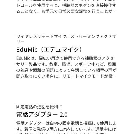
トロールを使用すると、補聴器のボタンを直接操作す
ることなく、お手元で日常必要な調整を行うことがで
きます。
ワイヤレスリモートマイク、ストリーミングアクセサ
リー
EduMic（エデュマイク）
EduMicは、幅広い用途で使用できる補聴器のアクセ
サリー製品です。教室、職場、スポーツ中など、周囲
の雑音や距離の問題によって会話している相手の声が
聞き取りにくい場合に、リモートマイクモードが役に
立ちます。EduMicはワイヤレスでオーティコンの
Bluetooth搭載補聴器とつながり、標準の3.5㎜ヘッド
ホンジャックにPCやタブレットなどのデバイスを接
続すると、音声や音楽のストリーミング再生を楽しみ
事ができます。また、ヒヤリングループシステムから
固定電話の通話を便利に
の音声を聞くこともできます
電話アダプター 2.0
電話アダプターは自宅の固定電話と接続して使用しま
す。着信と発信の両方に対応しています。通話中には