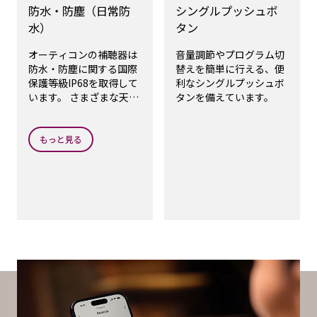
防水・防塵（日常防
シングルプッシュボ
水）
タン
オーティコンの補聴器は
音量調節やプログラム切
防水・防塵に関する国際
替えを簡単に行える、便
保護等級IP68を取得して
利なシングルプッシュボ
います。 さまざまな天候
タンを備えています。
や環境でも安心してご使
用いただけます。しかし
ながら、補聴器を使用し
もっと見る
たままシャワーを浴びた
り、水辺でのアクティビ
ティ時の使用はお控えく
ださい。