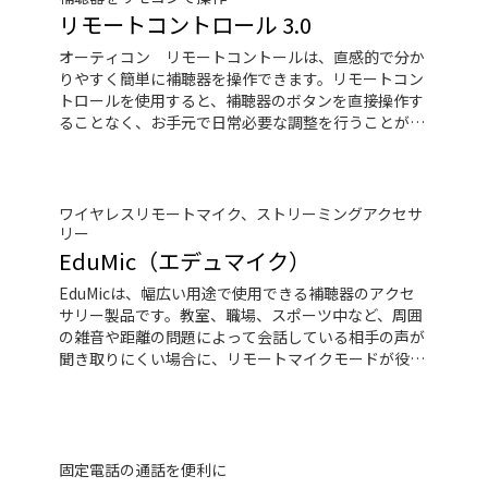
リモートコントロール 3.0
オーティコン リモートコントールは、直感的で分か
りやすく簡単に補聴器を操作できます。リモートコン
トロールを使用すると、補聴器のボタンを直接操作す
ることなく、お手元で日常必要な調整を行うことがで
きます。
ワイヤレスリモートマイク、ストリーミングアクセサ
リー
EduMic（エデュマイク）
EduMicは、幅広い用途で使用できる補聴器のアクセ
サリー製品です。教室、職場、スポーツ中など、周囲
の雑音や距離の問題によって会話している相手の声が
聞き取りにくい場合に、リモートマイクモードが役に
立ちます。EduMicはワイヤレスでオーティコンの
Bluetooth搭載補聴器とつながり、標準の3.5㎜ヘッド
ホンジャックにPCやタブレットなどのデバイスを接
続すると、音声や音楽のストリーミング再生を楽しみ
事ができます。また、ヒヤリングループシステムから
固定電話の通話を便利に