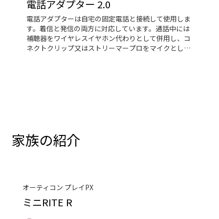
の音声を聞くこともできます
電話アダプター 2.0
電話アダプターは自宅の固定電話と接続して使用しま
す。着信と発信の両方に対応しています。通話中には
補聴器をワイヤレスイヤホン代わりとして併用し、コ
ネクトクリップ又はストリーマープロをマイクとして
使用します。これにより、固定電話をハンズフリーで
通話することができます。
家族の紹介
オーティコン プレイPX
ミニRITE R