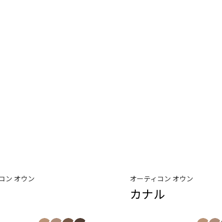
コン オウン
オーティコン オウン
カナル