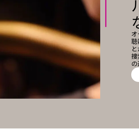
オ
聴
と
捜
の