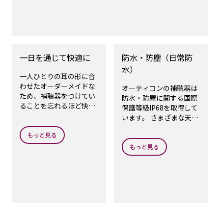
一日を通じて快適に
防水・防塵（日常防
水）
一人ひとりの耳の形に合
わせたオーダーメイドな
オーティコンの補聴器は
ため、補聴器をつけてい
防水・防塵に関する国際
ることを忘れるほど快適
保護等級IP68を取得して
です。
います。 さまざまな天候
や環境でも安心してご使
もっと見る
用いただけます。しかし
ながら、補聴器を使用し
もっと見る
たままシャワーを浴びた
り、水辺でのアクティビ
ティ時の使用はお控えく
ださい。