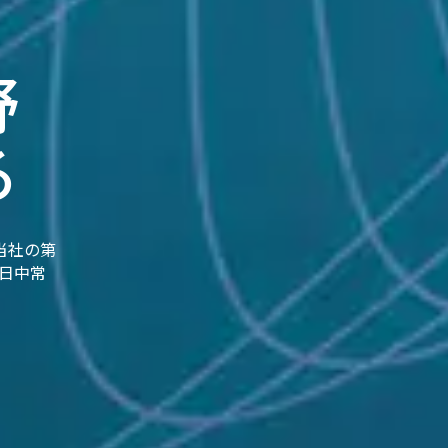
野
る
当社の第
一日中常
。