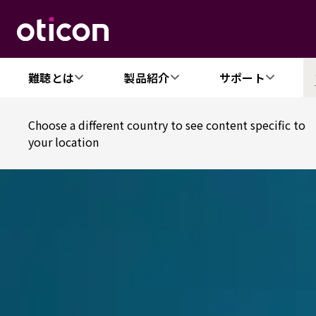
難聴とは
製品紹介
サポート
Choose a different country to see content specific to
your location