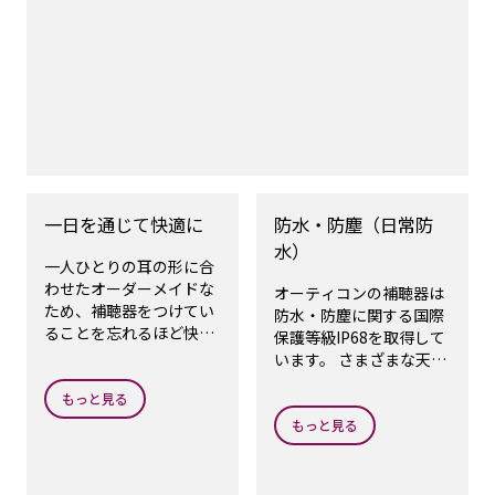
一日を通じて快適に
防水・防塵（日常防
水）
一人ひとりの耳の形に合
わせたオーダーメイドな
オーティコンの補聴器は
ため、補聴器をつけてい
防水・防塵に関する国際
ることを忘れるほど快適
保護等級IP68を取得して
です。
います。 さまざまな天候
や環境でも安心してご使
もっと見る
用いただけます。しかし
ながら、補聴器を使用し
もっと見る
たままシャワーを浴びた
り、水辺でのアクティビ
ティ時の使用はお控えく