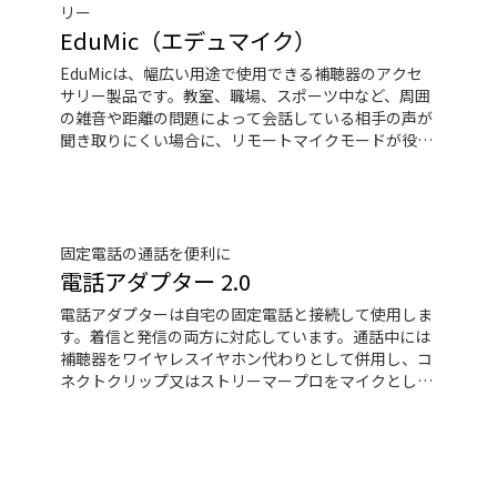
リー
EduMic（エデュマイク）
EduMicは、幅広い用途で使用できる補聴器のアクセ
サリー製品です。教室、職場、スポーツ中など、周囲
の雑音や距離の問題によって会話している相手の声が
聞き取りにくい場合に、リモートマイクモードが役に
立ちます。EduMicはワイヤレスでオーティコンの
Bluetooth搭載補聴器とつながり、標準の3.5㎜ヘッド
ホンジャックにPCやタブレットなどのデバイスを接
続すると、音声や音楽のストリーミング再生を楽しみ
事ができます。また、ヒヤリングループシステムから
固定電話の通話を便利に
の音声を聞くこともできます
電話アダプター 2.0
電話アダプターは自宅の固定電話と接続して使用しま
す。着信と発信の両方に対応しています。通話中には
補聴器をワイヤレスイヤホン代わりとして併用し、コ
ネクトクリップ又はストリーマープロをマイクとして
使用します。これにより、固定電話をハンズフリーで
通話することができます。